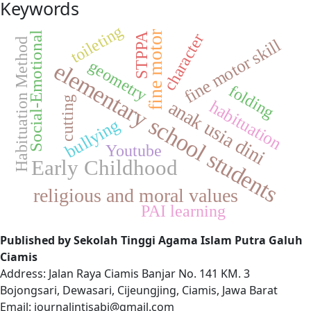
Keywords
toileting
fine motor
Social-Emotional
character
STPPA
fine motor skill
Habituation Method
geometry
elementary school students
folding
cutting
habituation
anak usia dini
bullying
Youtube
Early Childhood
religious and moral values
PAI learning
Published by Sekolah Tinggi Agama Islam Putra Galuh
Ciamis
Address: Jalan Raya Ciamis Banjar No. 141 KM. 3
Bojongsari, Dewasari, Cijeungjing, Ciamis, Jawa Barat
Email: journalintisabi@gmail.com