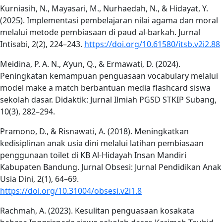
Kurniasih, N., Mayasari, M., Nurhaedah, N., & Hidayat, Y.
(2025). Implementasi pembelajaran nilai agama dan moral
melalui metode pembiasaan di paud al-barkah. Jurnal
Intisabi, 2(2), 224–243.
https://doi.org/10.61580/itsb.v2i2.88
Meidina, P. A. N., A’yun, Q., & Ermawati, D. (2024).
Peningkatan kemampuan penguasaan vocabulary melalui
model make a match berbantuan media flashcard siswa
sekolah dasar. Didaktik: Jurnal Ilmiah PGSD STKIP Subang,
10(3), 282–294.
Pramono, D., & Risnawati, A. (2018). Meningkatkan
kedisiplinan anak usia dini melalui latihan pembiasaan
penggunaan toilet di KB Al-Hidayah Insan Mandiri
Kabupaten Bandung. Jurnal Obsesi: Jurnal Pendidikan Anak
Usia Dini, 2(1), 64–69.
https://doi.org/10.31004/obsesi.v2i1.8
Rachmah, A. (2023). Kesulitan penguasaan kosakata