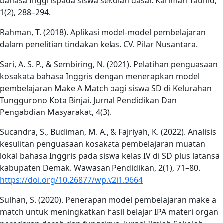
bahasa Inggrispada siswa sekolah dasar. Karimah Tauhid,
1(2), 288–294.
Rahman, T. (2018). Aplikasi model-model pembelajaran
dalam penelitian tindakan kelas. CV. Pilar Nusantara.
Sari, A. S. P., & Sembiring, N. (2021). Pelatihan penguasaan
kosakata bahasa Inggris dengan menerapkan model
pembelajaran Make A Match bagi siswa SD di Kelurahan
Tunggurono Kota Binjai. Jurnal Pendidikan Dan
Pengabdian Masyarakat, 4(3).
Sucandra, S., Budiman, M. A., & Fajriyah, K. (2022). Analisis
kesulitan penguasaan kosakata pembelajaran muatan
lokal bahasa Inggris pada siswa kelas IV di SD plus latansa
kabupaten Demak. Wawasan Pendidikan, 2(1), 71–80.
https://doi.org/10.26877/wp.v2i1.9664
Sulhan, S. (2020). Penerapan model pembelajaran make a
match untuk meningkatkan hasil belajar IPA materi organ