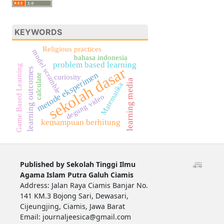
KEYWORDS
Religious practices
model scramble
bahasa indonesia
problem based learning
Game Based Learning
sekolah dasar
learning outcomes
metode eksperimen
calculate
curiosity
learning media
Matematika
degung video
kemampuan berhitung
Published by Sekolah Tinggi Ilmu
Agama Islam Putra Galuh Ciamis
Address: Jalan Raya Ciamis Banjar No.
141 KM.3 Bojong Sari, Dewasari,
Cijeungjing, Ciamis, Jawa Barat
Email: journaljeesica@gmail.com