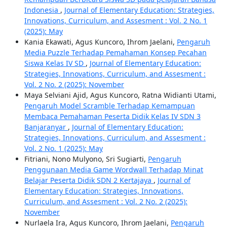
Indonesia
,
Journal of Elementary Education: Strategies,
Innovations, Curriculum, and Assesment : Vol. 2 No. 1
(2025): May
Kania Ekawati, Agus Kuncoro, Ihrom Jaelani,
Pengaruh
Media Puzzle Terhadap Pemahaman Konsep Pecahan
Siswa Kelas IV SD
,
Journal of Elementary Education:
Strategies, Innovations, Curriculum, and Assesment :
Vol. 2 No. 2 (2025): November
Maya Selviani Ajid, Agus Kuncoro, Ratna Widianti Utami,
Pengaruh Model Scramble Terhadap Kemampuan
Membaca Pemahaman Peserta Didik Kelas IV SDN 3
Banjaranyar
,
Journal of Elementary Education:
Strategies, Innovations, Curriculum, and Assesment :
Vol. 2 No. 1 (2025): May
Fitriani, Nono Mulyono, Sri Sugiarti,
Pengaruh
Penggunaan Media Game Wordwall Terhadap Minat
Belajar Peserta Didik SDN 2 Kertajaya
,
Journal of
Elementary Education: Strategies, Innovations,
Curriculum, and Assesment : Vol. 2 No. 2 (2025):
November
Nurlaela Ira, Agus Kuncoro, Ihrom Jaelani,
Pengaruh