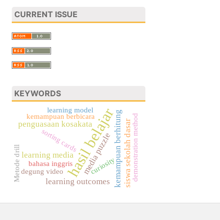
CURRENT ISSUE
KEYWORDS
hasil belajar
learning model
kemampuan berhitung
kemampuan berbicara
demonstration method
siswa sekolah dasar
penguasaan kosakata
sorting cards
media puzzle
Metode drill
learning media
curiosity
bahasa inggris
degung video
learning outcomes