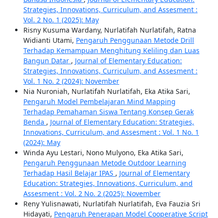
Strategies, Innovations, Curriculum, and Assesment :
Vol. 2 No. 1 (2025): May
Risny Kusuma Wardany, Nurlatifah Nurlatifah, Ratna
Widianti Utami,
Pengaruh Penggunaan Metode Drill
Terhadap Kemampuan Menghitung Keliling dan Luas
Bangun Datar
,
Journal of Elementary Education:
Strategies, Innovations, Curriculum, and Assesment :
Vol. 1 No. 2 (2024): November
Nia Nuroniah, Nurlatifah Nurlatifah, Eka Atika Sari,
Pengaruh Model Pembelajaran Mind Mapping
Terhadap Pemahaman Siswa Tentang Konsep Gerak
Benda
,
Journal of Elementary Education: Strategies,
Innovations, Curriculum, and Assesment : Vol. 1 No. 1
(2024): May
Winda Ayu Lestari, Nono Mulyono, Eka Atika Sari,
Pengaruh Penggunaan Metode Outdoor Learning
Terhadap Hasil Belajar IPAS
,
Journal of Elementary
Education: Strategies, Innovations, Curriculum, and
Assesment : Vol. 2 No. 2 (2025): November
Reny Yulisnawati, Nurlatifah Nurlatifah, Eva Fauzia Sri
Hidayati,
Pengaruh Penerapan Model Cooperative Script